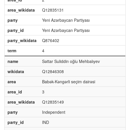
area_wikidata
Q12835131
party
Yeni Azərbaycan Partiyası
party_id
Yeni Azərbaycan Partiyası
party_wikidata
Q876402
term
4
name
Səttar Suliddin oğlu Mehbalıyev
wikidata
Q12846308
area
Babək-Kəngərli seçim dairəsi
area_id
3
area_wikidata
Q12835149
party
Independent
party_id
IND