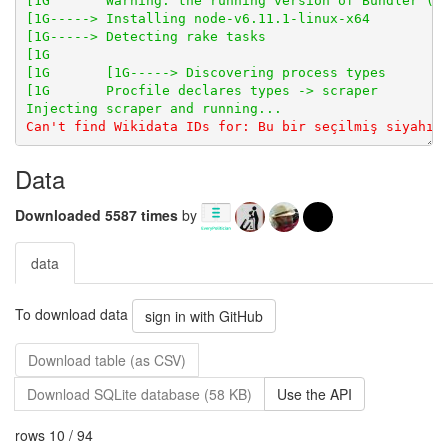
[1G-----> Detecting rake tasks

Data
Downloaded 5587 times
by
data
To download data
sign in with GitHub
Download table (as CSV)
Download SQLite database (58 KB)
Use the API
rows 10 / 94