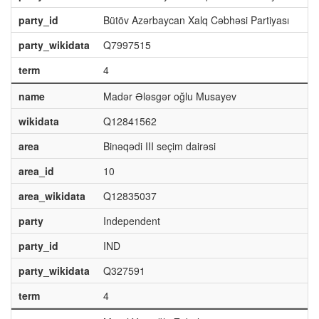
party_id
Bütöv Azərbaycan Xalq Cəbhəsi Partiyası
party_wikidata
Q7997515
term
4
name
Madər Ələsgər oğlu Musayev
wikidata
Q12841562
area
Binəqədi III seçim dairəsi
area_id
10
area_wikidata
Q12835037
party
Independent
party_id
IND
party_wikidata
Q327591
term
4