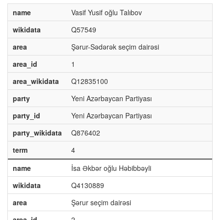
name
Vasif Yusif oğlu Talıbov
wikidata
Q57549
area
Şərur-Sədərək seçim dairəsi
area_id
1
area_wikidata
Q12835100
party
Yeni Azərbaycan Partiyası
party_id
Yeni Azərbaycan Partiyası
party_wikidata
Q876402
term
4
name
İsa Əkbər oğlu Həbibbəyli
wikidata
Q4130889
area
Şərur seçim dairəsi
area_id
2