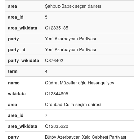
area
Şahbuz-Babək seçim dairəsi
area_id
5
area_wikidata
Q12835185
party
Yeni Azərbaycan Partiyası
party_id
Yeni Azərbaycan Partiyası
party_wikidata
Q876402
term
4
name
Qüdrət Müzəffər oğlu Həsənquliyev
wikidata
Q12844605
area
Ordubad-Culfa seçim dairəsi
area_id
7
area_wikidata
Q12835220
party
Bütöv Azərbaycan Xalq Cəbhəsi Partiyası