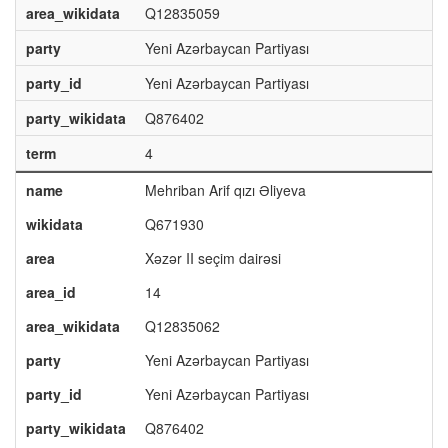
area_wikidata
Q12835059
party
Yeni Azərbaycan Partiyası
party_id
Yeni Azərbaycan Partiyası
party_wikidata
Q876402
term
4
name
Mehriban Arif qızı Əliyeva
wikidata
Q671930
area
Xəzər II seçim dairəsi
area_id
14
area_wikidata
Q12835062
party
Yeni Azərbaycan Partiyası
party_id
Yeni Azərbaycan Partiyası
party_wikidata
Q876402