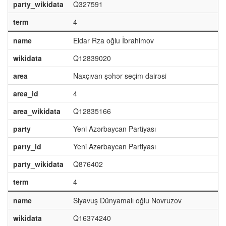
party_wikidata
Q327591
term
4
name
Eldar Rza oğlu İbrahimov
wikidata
Q12839020
area
Naxçıvan şəhər seçim dairəsi
area_id
4
area_wikidata
Q12835166
party
Yeni Azərbaycan Partiyası
party_id
Yeni Azərbaycan Partiyası
party_wikidata
Q876402
term
4
name
Siyavuş Dünyamalı oğlu Novruzov
wikidata
Q16374240