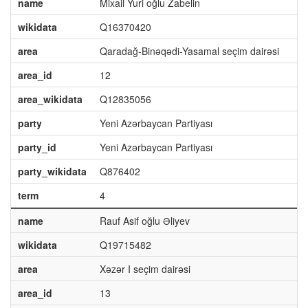
name
Mixail Yuri oğlu Zabelin
wikidata
Q16370420
area
Qaradağ-Binəqədi-Yasamal seçim dairəsi
area_id
12
area_wikidata
Q12835056
party
Yeni Azərbaycan Partiyası
party_id
Yeni Azərbaycan Partiyası
party_wikidata
Q876402
term
4
name
Rauf Asif oğlu Əliyev
wikidata
Q19715482
area
Xəzər I seçim dairəsi
area_id
13