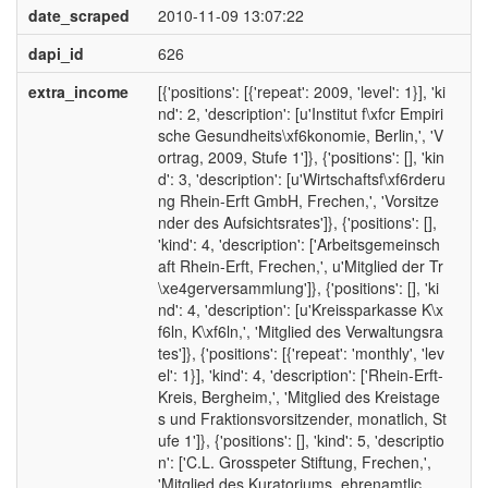
date_scraped
2010-11-09 13:07:22
dapi_id
626
extra_income
[{'positions': [{'repeat': 2009, 'level': 1}], 'ki
nd': 2, 'description': [u'Institut f\xfcr Empiri
sche Gesundheits\xf6konomie, Berlin,', 'V
ortrag, 2009, Stufe 1']}, {'positions': [], 'kin
d': 3, 'description': [u'Wirtschaftsf\xf6rderu
ng Rhein-Erft GmbH, Frechen,', 'Vorsitze
nder des Aufsichtsrates']}, {'positions': [],
'kind': 4, 'description': ['Arbeitsgemeinsch
aft Rhein-Erft, Frechen,', u'Mitglied der Tr
\xe4gerversammlung']}, {'positions': [], 'ki
nd': 4, 'description': [u'Kreissparkasse K\x
f6ln, K\xf6ln,', 'Mitglied des Verwaltungsra
tes']}, {'positions': [{'repeat': 'monthly', 'lev
el': 1}], 'kind': 4, 'description': ['Rhein-Erft-
Kreis, Bergheim,', 'Mitglied des Kreistage
s und Fraktionsvorsitzender, monatlich, St
ufe 1']}, {'positions': [], 'kind': 5, 'descriptio
n': ['C.L. Grosspeter Stiftung, Frechen,',
'Mitglied des Kuratoriums, ehrenamtlic