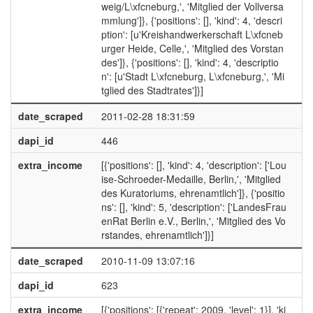
weig/L\xfcneburg,', 'Mitglied der Vollversa
mmlung']}, {'positions': [], 'kind': 4, 'descri
ption': [u'Kreishandwerkerschaft L\xfcneb
urger Heide, Celle,', 'Mitglied des Vorstan
des']}, {'positions': [], 'kind': 4, 'descriptio
n': [u'Stadt L\xfcneburg, L\xfcneburg,', 'Mi
tglied des Stadtrates']}]
date_scraped
2011-02-28 18:31:59
dapi_id
446
extra_income
[{'positions': [], 'kind': 4, 'description': ['Lou
ise-Schroeder-Medaille, Berlin,', 'Mitglied
des Kuratoriums, ehrenamtlich']}, {'positio
ns': [], 'kind': 5, 'description': ['LandesFrau
enRat Berlin e.V., Berlin,', 'Mitglied des Vo
rstandes, ehrenamtlich']}]
date_scraped
2010-11-09 13:07:16
dapi_id
623
extra_income
[{'positions': [{'repeat': 2009, 'level': 1}], 'ki