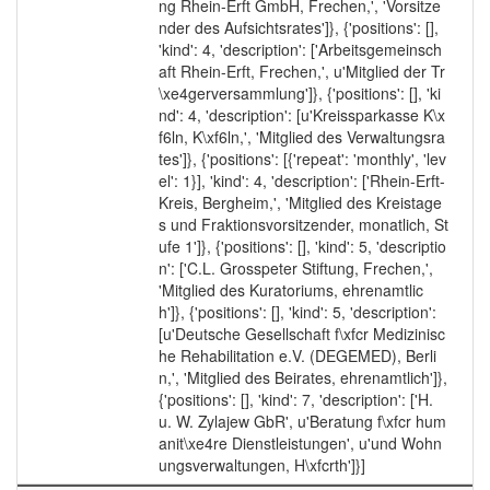
ng Rhein-Erft GmbH, Frechen,', 'Vorsitze
nder des Aufsichtsrates']}, {'positions': [],
'kind': 4, 'description': ['Arbeitsgemeinsch
aft Rhein-Erft, Frechen,', u'Mitglied der Tr
\xe4gerversammlung']}, {'positions': [], 'ki
nd': 4, 'description': [u'Kreissparkasse K\x
f6ln, K\xf6ln,', 'Mitglied des Verwaltungsra
tes']}, {'positions': [{'repeat': 'monthly', 'lev
el': 1}], 'kind': 4, 'description': ['Rhein-Erft-
Kreis, Bergheim,', 'Mitglied des Kreistage
s und Fraktionsvorsitzender, monatlich, St
ufe 1']}, {'positions': [], 'kind': 5, 'descriptio
n': ['C.L. Grosspeter Stiftung, Frechen,',
'Mitglied des Kuratoriums, ehrenamtlic
h']}, {'positions': [], 'kind': 5, 'description':
[u'Deutsche Gesellschaft f\xfcr Medizinisc
he Rehabilitation e.V. (DEGEMED), Berli
n,', 'Mitglied des Beirates, ehrenamtlich']},
{'positions': [], 'kind': 7, 'description': ['H.
u. W. Zylajew GbR', u'Beratung f\xfcr hum
anit\xe4re Dienstleistungen', u'und Wohn
ungsverwaltungen, H\xfcrth']}]