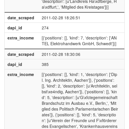
'description': [u'Landkreis Ha\xdfberge, H
a\xdffurt,', 'Mitglied des Kreistages']}]
date_scraped
2011-02-28 18:26:51
dapi_id
274
extra_income
[{'positions': [], 'kind': 7, 'description': ['AN
TEL Elektrohandwerk GmbH, Schwedt']}]
date_scraped
2011-02-28 18:30:06
dapi_id
385
extra_income
[{'positions': [], 'kind': 1, 'description': ['Dip
l. Ing. Architektin, Aachen']}, {'positions':
[], 'kind': 2, 'description': [u'Architektin, sel
bst\xe4ndig, Aachen']}, {'positions': [], 'kin
d': 5, 'description': [u'G\xfctegemeinschaft
Brandschutz im Ausbau e.V., Berlin,', 'Mit
glied des Politisch Parlamentarischen Beir
ates']}, {'positions': [], 'kind': 5, 'descriptio
n': [u'Verein der Freunde und F\xf6rderer
des Evangelischen', 'Krankenhausvereins