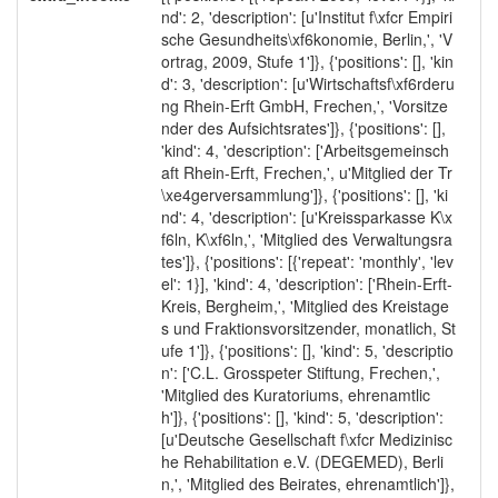
nd': 2, 'description': [u'Institut f\xfcr Empiri
sche Gesundheits\xf6konomie, Berlin,', 'V
ortrag, 2009, Stufe 1']}, {'positions': [], 'kin
d': 3, 'description': [u'Wirtschaftsf\xf6rderu
ng Rhein-Erft GmbH, Frechen,', 'Vorsitze
nder des Aufsichtsrates']}, {'positions': [],
'kind': 4, 'description': ['Arbeitsgemeinsch
aft Rhein-Erft, Frechen,', u'Mitglied der Tr
\xe4gerversammlung']}, {'positions': [], 'ki
nd': 4, 'description': [u'Kreissparkasse K\x
f6ln, K\xf6ln,', 'Mitglied des Verwaltungsra
tes']}, {'positions': [{'repeat': 'monthly', 'lev
el': 1}], 'kind': 4, 'description': ['Rhein-Erft-
Kreis, Bergheim,', 'Mitglied des Kreistage
s und Fraktionsvorsitzender, monatlich, St
ufe 1']}, {'positions': [], 'kind': 5, 'descriptio
n': ['C.L. Grosspeter Stiftung, Frechen,',
'Mitglied des Kuratoriums, ehrenamtlic
h']}, {'positions': [], 'kind': 5, 'description':
[u'Deutsche Gesellschaft f\xfcr Medizinisc
he Rehabilitation e.V. (DEGEMED), Berli
n,', 'Mitglied des Beirates, ehrenamtlich']},