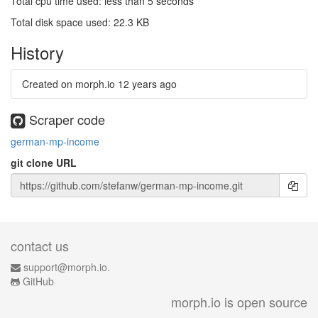
Total cpu time used: less than 5 seconds
Total disk space used: 22.3 KB
History
Created on morph.io
12 years ago
Scraper code
german-mp-income
git clone URL
contact us
support@morph.io.
GitHub
morph.io is open source