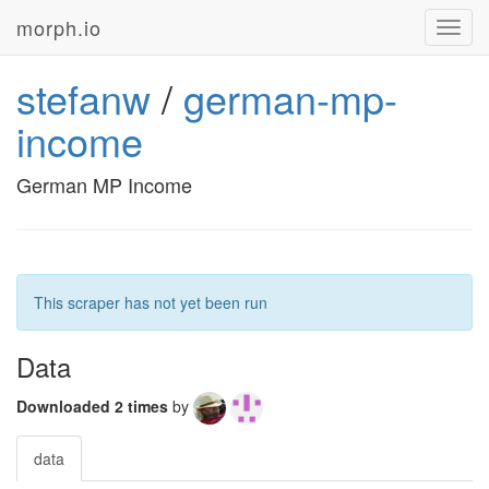
morph.io
Toggl
navig
stefanw
/
german-mp-
income
German MP Income
This scraper has not yet been run
Data
Downloaded 2 times
by
data