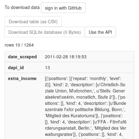
To download data
sign in with GitHub
Download table (as CSV)
Download SQLite database (0 Bytes)
Use the API
rows 10 / 1264
date_scraped
2011-02-28 18:19:53
dapi_id
13
extra_income
[{'positions': [{'repeat': 'monthly', 'level':
2}], 'kind': 2, 'description': [u'Christlich-So
ziale Union, M\xfcnchen,', u'Stellv. Gener
alsekret\xe4rin, monatlich, Stufe 2']}, {'po
sitions': [], 'kind': 4, 'description': [u'Bunde
szentrale f\xfcr politische Bildung, Bonn,',
'Mitglied des Kuratoriums']}, {'positions':
[], 'kind': 4, 'description': [u'FFA - Filmf\xf6
rderungsanstalt, Berlin,', 'Mitglied des Ver
waltungsrates']}, {'positions': [], 'kind': 4,