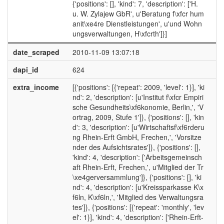
{'positions': [], 'kind': 7, 'description': ['H.
u. W. Zylajew GbR', u'Beratung f\xfcr hum
anit\xe4re Dienstleistungen', u'und Wohn
ungsverwaltungen, H\xfcrth']}]
date_scraped
2010-11-09 13:07:18
dapi_id
624
extra_income
[{'positions': [{'repeat': 2009, 'level': 1}], 'ki
nd': 2, 'description': [u'Institut f\xfcr Empiri
sche Gesundheits\xf6konomie, Berlin,', 'V
ortrag, 2009, Stufe 1']}, {'positions': [], 'kin
d': 3, 'description': [u'Wirtschaftsf\xf6rderu
ng Rhein-Erft GmbH, Frechen,', 'Vorsitze
nder des Aufsichtsrates']}, {'positions': [],
'kind': 4, 'description': ['Arbeitsgemeinsch
aft Rhein-Erft, Frechen,', u'Mitglied der Tr
\xe4gerversammlung']}, {'positions': [], 'ki
nd': 4, 'description': [u'Kreissparkasse K\x
f6ln, K\xf6ln,', 'Mitglied des Verwaltungsra
tes']}, {'positions': [{'repeat': 'monthly', 'lev
el': 1}], 'kind': 4, 'description': ['Rhein-Erft-