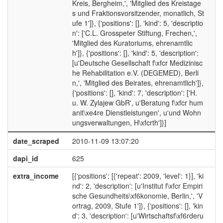
Kreis, Bergheim,', 'Mitglied des Kreistage
s und Fraktionsvorsitzender, monatlich, St
ufe 1']}, {'positions': [], 'kind': 5, 'descriptio
n': ['C.L. Grosspeter Stiftung, Frechen,',
'Mitglied des Kuratoriums, ehrenamtlic
h']}, {'positions': [], 'kind': 5, 'description':
[u'Deutsche Gesellschaft f\xfcr Medizinisc
he Rehabilitation e.V. (DEGEMED), Berli
n,', 'Mitglied des Beirates, ehrenamtlich']},
{'positions': [], 'kind': 7, 'description': ['H.
u. W. Zylajew GbR', u'Beratung f\xfcr hum
anit\xe4re Dienstleistungen', u'und Wohn
ungsverwaltungen, H\xfcrth']}]
date_scraped
2010-11-09 13:07:20
dapi_id
625
extra_income
[{'positions': [{'repeat': 2009, 'level': 1}], 'ki
nd': 2, 'description': [u'Institut f\xfcr Empiri
sche Gesundheits\xf6konomie, Berlin,', 'V
ortrag, 2009, Stufe 1']}, {'positions': [], 'kin
d': 3, 'description': [u'Wirtschaftsf\xf6rderu