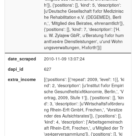
h']}, {'positions': [], 'kind': 5, 'description':
[u'Deutsche Gesellschaft f\xfcr Medizinisc
he Rehabilitation e.V. (DEGEMED), Berli
n,', 'Mitglied des Beirates, ehrenamtlich']},
{'positions': [], 'kind': 7, 'description': ['H.
u. W. Zylajew GbR', u'Beratung f\xfcr hum
anit\xe4re Dienstleistungen', u'und Wohn
ungsverwaltungen, H\xfcrth']}]
date_scraped
2010-11-09 13:07:24
dapi_id
627
extra_income
[{'positions': [{'repeat': 2009, 'level': 1}], 'ki
nd': 2, 'description': [u'Institut f\xfcr Empiri
sche Gesundheits\xf6konomie, Berlin,', 'V
ortrag, 2009, Stufe 1']}, {'positions': [], 'kin
d': 3, 'description': [u'Wirtschaftsf\xf6rderu
ng Rhein-Erft GmbH, Frechen,', 'Vorsitze
nder des Aufsichtsrates']}, {'positions': [],
'kind': 4, 'description': ['Arbeitsgemeinsch
aft Rhein-Erft, Frechen,', u'Mitglied der Tr
\xe4gerversammlung']}, {'positions': [], 'ki