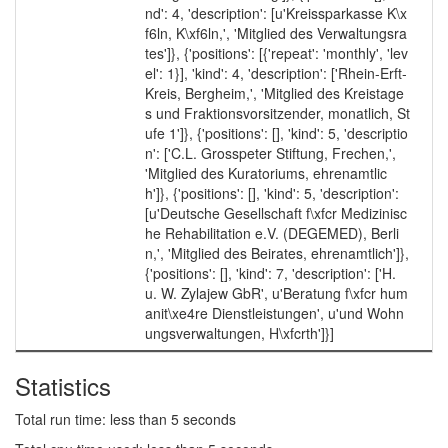
nd': 4, 'description': [u'Kreissparkasse K\x
f6ln, K\xf6ln,', 'Mitglied des Verwaltungsra
tes']}, {'positions': [{'repeat': 'monthly', 'lev
el': 1}], 'kind': 4, 'description': ['Rhein-Erft-
Kreis, Bergheim,', 'Mitglied des Kreistage
s und Fraktionsvorsitzender, monatlich, St
ufe 1']}, {'positions': [], 'kind': 5, 'descriptio
n': ['C.L. Grosspeter Stiftung, Frechen,',
'Mitglied des Kuratoriums, ehrenamtlic
h']}, {'positions': [], 'kind': 5, 'description':
[u'Deutsche Gesellschaft f\xfcr Medizinisc
he Rehabilitation e.V. (DEGEMED), Berli
n,', 'Mitglied des Beirates, ehrenamtlich']},
{'positions': [], 'kind': 7, 'description': ['H.
u. W. Zylajew GbR', u'Beratung f\xfcr hum
anit\xe4re Dienstleistungen', u'und Wohn
ungsverwaltungen, H\xfcrth']}]
Statistics
Total run time: less than 5 seconds