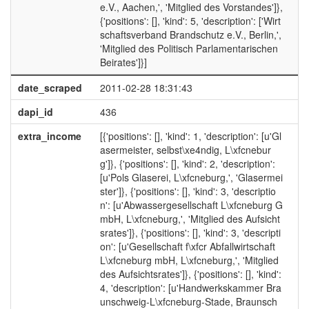
e.V., Aachen,', 'Mitglied des Vorstandes']},
{'positions': [], 'kind': 5, 'description': ['Wirt
schaftsverband Brandschutz e.V., Berlin,',
'Mitglied des Politisch Parlamentarischen
Beirates']}]
date_scraped
2011-02-28 18:31:43
dapi_id
436
extra_income
[{'positions': [], 'kind': 1, 'description': [u'Gl
asermeister, selbst\xe4ndig, L\xfcnebur
g']}, {'positions': [], 'kind': 2, 'description':
[u'Pols Glaserei, L\xfcneburg,', 'Glasermei
ster']}, {'positions': [], 'kind': 3, 'descriptio
n': [u'Abwassergesellschaft L\xfcneburg G
mbH, L\xfcneburg,', 'Mitglied des Aufsicht
srates']}, {'positions': [], 'kind': 3, 'descripti
on': [u'Gesellschaft f\xfcr Abfallwirtschaft
L\xfcneburg mbH, L\xfcneburg,', 'Mitglied
des Aufsichtsrates']}, {'positions': [], 'kind':
4, 'description': [u'Handwerkskammer Bra
unschweig-L\xfcneburg-Stade, Braunsch