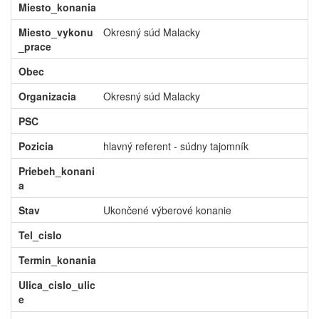
Miesto_konania
Miesto_vykonu
Okresný súd Malacky
_prace
Obec
Organizacia
Okresný súd Malacky
PSC
Pozicia
hlavný referent - súdny tajomník
Priebeh_konani
a
Stav
Ukončené výberové konanie
Tel_cislo
Termin_konania
Ulica_cislo_ulic
e