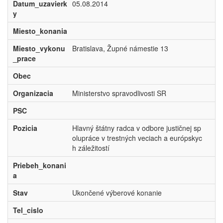
Datum_uzavierk
05.08.2014
y
Miesto_konania
Miesto_vykonu
Bratislava, Župné námestie 13
_prace
Obec
Organizacia
Ministerstvo spravodlivosti SR
PSC
Pozicia
Hlavný štátny radca v odbore justičnej sp
olupráce v trestných veciach a európskyc
h záležitostí
Priebeh_konani
a
Stav
Ukončené výberové konanie
Tel_cislo