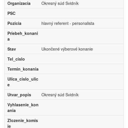
Organizacia
Okresný súd Svidník
PSC
Pozicia
hlavný referent - personalista
Priebeh_konani
a
Stav
Ukončené výberové konanie
Tel_cislo
Termin_konania
Ulica_cislo_ulic
e
Utvar_popis
Okresný súd Svidník
Vyhlasenie_kon
ania
Zlozenie_komis
ie