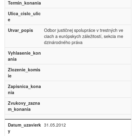
Termin_konania
Ulica_cislo_ulic
e
Utvar_popis
Odbor justičnej spolupráce v trestných ve
ciach a európskych záležitostí, sekcia me
dzinárodného práva
Vyhlasenie_kon
ania
Zlozenie_komis
ie
Zapisnica_kona
nia
Zvukovy_zazna
m_konania
Datum_uzavierk
31.05.2012
y