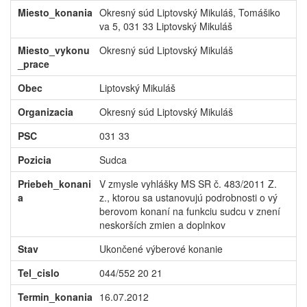
Miesto_konania
Okresný súd Liptovský Mikuláš, Tomášiko
va 5, 031 33 Liptovský Mikuláš
Miesto_vykonu
Okresný súd Liptovský Mikuláš
_prace
Obec
Liptovský Mikuláš
Organizacia
Okresný súd Liptovský Mikuláš
PSC
031 33
Pozicia
Sudca
Priebeh_konani
V zmysle vyhlášky MS SR č. 483/2011 Z.
a
z., ktorou sa ustanovujú podrobnosti o vý
berovom konaní na funkciu sudcu v znení
neskorších zmien a doplnkov
Stav
Ukončené výberové konanie
Tel_cislo
044/552 20 21
Termin_konania
16.07.2012