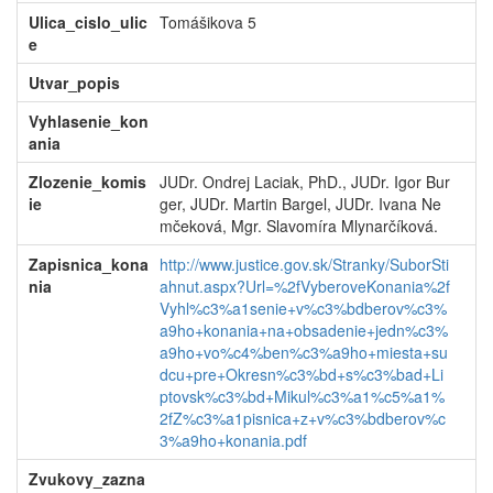
Ulica_cislo_ulic
Tomášikova 5
e
Utvar_popis
Vyhlasenie_kon
ania
Zlozenie_komis
JUDr. Ondrej Laciak, PhD., JUDr. Igor Bur
ie
ger, JUDr. Martin Bargel, JUDr. Ivana Ne
mčeková, Mgr. Slavomíra Mlynarčíková.
Zapisnica_kona
http://www.justice.gov.sk/Stranky/SuborSti
nia
ahnut.aspx?Url=%2fVyberoveKonania%2f
Vyhl%c3%a1senie+v%c3%bdberov%c3%
a9ho+konania+na+obsadenie+jedn%c3%
a9ho+vo%c4%ben%c3%a9ho+miesta+su
dcu+pre+Okresn%c3%bd+s%c3%bad+Li
ptovsk%c3%bd+Mikul%c3%a1%c5%a1%
2fZ%c3%a1pisnica+z+v%c3%bdberov%c
3%a9ho+konania.pdf
Zvukovy_zazna