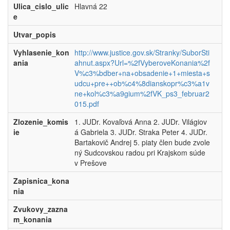
Ulica_cislo_ulic
Hlavná 22
e
Utvar_popis
Vyhlasenie_kon
http://www.justice.gov.sk/Stranky/SuborSti
ania
ahnut.aspx?Url=%2fVyberoveKonania%2f
V%c3%bdber+na+obsadenie+1+miesta+s
udcu+pre++ob%c4%8dianskopr%c3%a1v
ne+kol%c3%a9gium%2fVK_ps3_februar2
015.pdf
Zlozenie_komis
1. JUDr. Kovaľová Anna 2. JUDr. Világiov
ie
á Gabriela 3. JUDr. Straka Peter 4. JUDr.
Bartakovič Andrej 5. piaty člen bude zvole
ný Sudcovskou radou pri Krajskom súde
v Prešove
Zapisnica_kona
nia
Zvukovy_zazna
m_konania