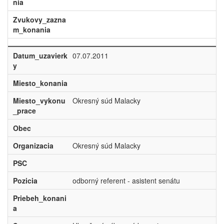
nia
Zvukovy_zazna
m_konania
Datum_uzavierk
07.07.2011
y
Miesto_konania
Miesto_vykonu
Okresný súd Malacky
_prace
Obec
Organizacia
Okresný súd Malacky
PSC
Pozicia
odborný referent - asistent senátu
Priebeh_konani
a