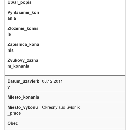
Utvar_popis
Vyhlasenie_kon
ania
Zlozenie_komis
ie
Zapisnica_kona
nia
Zvukovy_zazna
m_konania
Datum_uzavierk
08.12.2011
y
Miesto_konania
Miesto_vykonu
Okresný súd Svidník
_prace
Obec