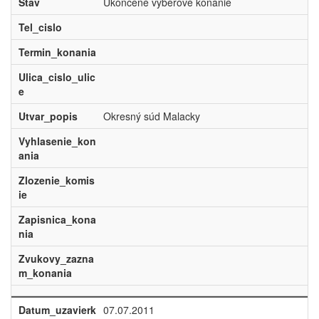
Stav
Ukončené výberové konanie
Tel_cislo
Termin_konania
Ulica_cislo_ulic
e
Utvar_popis
Okresný súd Malacky
Vyhlasenie_kon
ania
Zlozenie_komis
ie
Zapisnica_kona
nia
Zvukovy_zazna
m_konania
Datum_uzavierk
07.07.2011