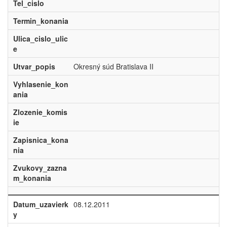
Tel_cislo
Termin_konania
Ulica_cislo_ulic
e
Utvar_popis
Okresný súd Bratislava II
Vyhlasenie_kon
ania
Zlozenie_komis
ie
Zapisnica_kona
nia
Zvukovy_zazna
m_konania
Datum_uzavierk
08.12.2011
y