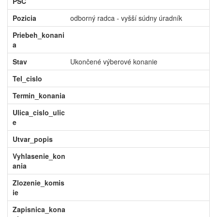
PSC
Pozicia
odborný radca - vyšší súdny úradník
Priebeh_konani
a
Stav
Ukončené výberové konanie
Tel_cislo
Termin_konania
Ulica_cislo_ulic
e
Utvar_popis
Vyhlasenie_kon
ania
Zlozenie_komis
ie
Zapisnica_kona