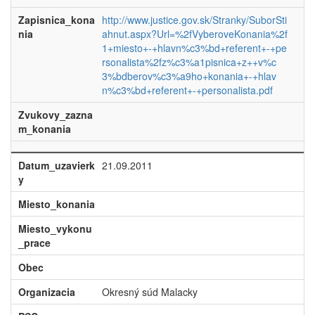
Zapisnica_kona
http://www.justice.gov.sk/Stranky/SuborSti
nia
ahnut.aspx?Url=%2fVyberoveKonania%2f
1+miesto+-+hlavn%c3%bd+referent+-+pe
rsonalista%2fz%c3%a1pisnica+z++v%c
3%bdberov%c3%a9ho+konania+-+hlav
n%c3%bd+referent+-+personalista.pdf
Zvukovy_zazna
m_konania
Datum_uzavierk
21.09.2011
y
Miesto_konania
Miesto_vykonu
_prace
Obec
Organizacia
Okresný súd Malacky