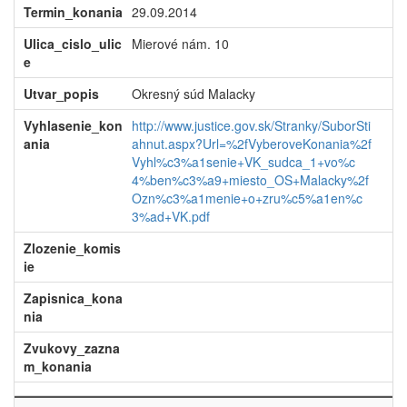
Termin_konania
29.09.2014
Ulica_cislo_ulic
Mierové nám. 10
e
Utvar_popis
Okresný súd Malacky
Vyhlasenie_kon
http://www.justice.gov.sk/Stranky/SuborSti
ania
ahnut.aspx?Url=%2fVyberoveKonania%2f
Vyhl%c3%a1senie+VK_sudca_1+vo%c
4%ben%c3%a9+miesto_OS+Malacky%2f
Ozn%c3%a1menie+o+zru%c5%a1en%c
3%ad+VK.pdf
Zlozenie_komis
ie
Zapisnica_kona
nia
Zvukovy_zazna
m_konania