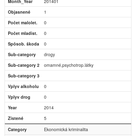
Month_Year
201401
Objasnené
1
Počet malolet.
0
Počet mladist.
0
Spôsob. škoda
0
Sub-category
drogy
Sub-category 2
omamné,psychotrop.látky
Sub-category 3
Vplyv alkoholu
0
Vplyv drog
0
Year
2014
Zistené
5
Category
Ekonomická kriminalita