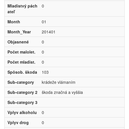
Mladistvý pách
0
ateľ
Month
01
Month_Year
201401
Objasnené
0
Počet malolet.
0
Počet mladist.
0
Spôsob. škoda
103
Sub-category
krádeže vlámaním
Sub-category 2
škoda značná a vyššia
Sub-category 3
Vplyv alkoholu
0
Vplyv drog
0