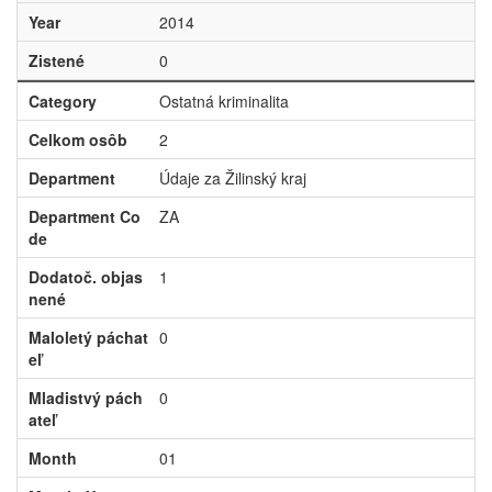
Year
2014
Zistené
0
Category
Ostatná kriminalita
Celkom osôb
2
Department
Údaje za Žilinský kraj
Department Co
ZA
de
Dodatoč. objas
1
nené
Maloletý páchat
0
eľ
Mladistvý pách
0
ateľ
Month
01