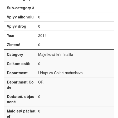
Sub-category 3
Vplyv alkoholu
0
Vplyv drog
0
Year
2014
Zistené
0
Category
Majetková kriminalita
Celkom osôb
0
Department
Údaje za Colné riaditeľstvo
Department Co
CR
de
Dodatoč. objas
0
nené
Maloletý páchat
0
eľ