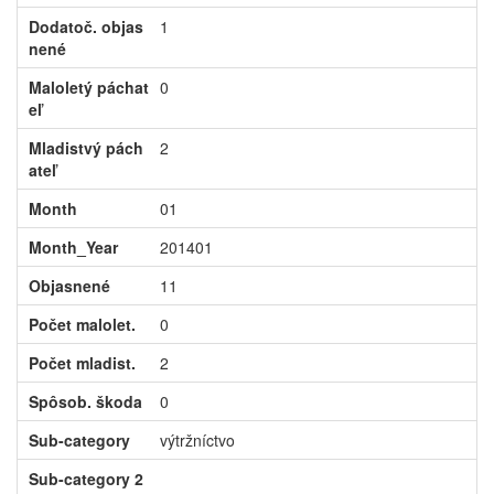
Dodatoč. objas
1
nené
Maloletý páchat
0
eľ
Mladistvý pách
2
ateľ
Month
01
Month_Year
201401
Objasnené
11
Počet malolet.
0
Počet mladist.
2
Spôsob. škoda
0
Sub-category
výtržníctvo
Sub-category 2