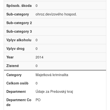
Spôsob. škoda
0
Sub-category
ohroz.devízového hospod.
Sub-category 2
Sub-category 3
Vplyv alkoholu
0
Vplyv drog
0
Year
2014
Zistené
0
Category
Majetková kriminalita
Celkom osôb
0
Department
Údaje za Prešovský kraj
Department Co
PO
de