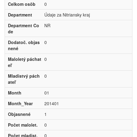
Celkom osôb
0
Department
Údaje za Nitriansky kraj
Department Co
NR
de
Dodatoč. objas
0
nené
Maloletý páchat
0
eľ
Mladistvý pách
0
ateľ
Month
01
Month_Year
201401
Objasnené
1
Počet malolet.
0
Počet mladist.
0