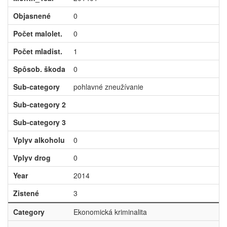
Objasnené
0
Počet malolet.
0
Počet mladist.
1
Spôsob. škoda
0
Sub-category
pohlavné zneužívanie
Sub-category 2
Sub-category 3
Vplyv alkoholu
0
Vplyv drog
0
Year
2014
Zistené
3
Category
Ekonomická kriminalita