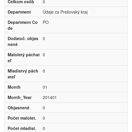
Celkom osôb
0
Department
Údaje za Prešovský kraj
Department Co
PO
de
Dodatoč. objas
0
nené
Maloletý páchat
0
eľ
Mladistvý pách
0
ateľ
Month
01
Month_Year
201401
Objasnené
0
Počet malolet.
0
Počet mladist.
0