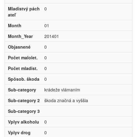
Mladistvý pách
0
ateľ
Month
01
Month_Year
201401
Objasnené
0
Počet malolet.
0
Počet mladist.
0
Spôsob. škoda
0
Sub-category
krádeže vlámaním
Sub-category 2
škoda značná a vyššia
Sub-category 3
Vplyv alkoholu
0
Vplyv drog
0