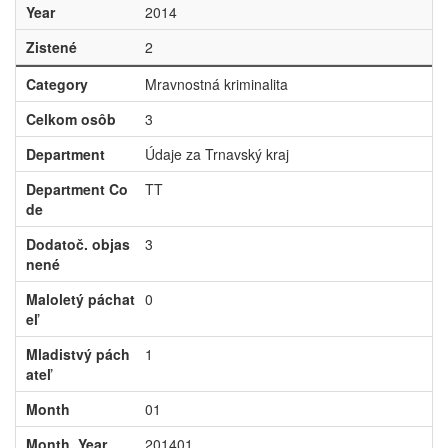
Year
2014
Zistené
2
Category
Mravnostná kriminalita
Celkom osôb
3
Department
Údaje za Trnavský kraj
Department Co
TT
de
Dodatoč. objas
3
nené
Maloletý páchat
0
eľ
Mladistvý pách
1
ateľ
Month
01
Month_Year
201401