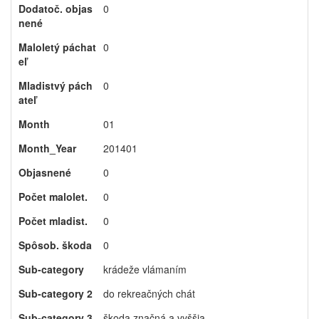
Dodatoč. objas
0
nené
Maloletý páchat
0
eľ
Mladistvý pách
0
ateľ
Month
01
Month_Year
201401
Objasnené
0
Počet malolet.
0
Počet mladist.
0
Spôsob. škoda
0
Sub-category
krádeže vlámaním
Sub-category 2
do rekreačných chát
Sub-category 3
škoda značná a vyššia