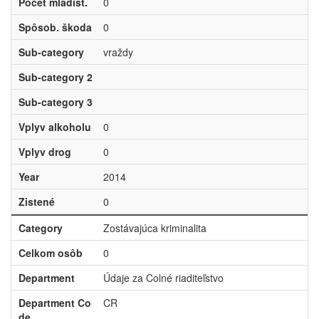
Počet mladist.
0
Spôsob. škoda
0
Sub-category
vraždy
Sub-category 2
Sub-category 3
Vplyv alkoholu
0
Vplyv drog
0
Year
2014
Zistené
0
Category
Zostávajúca kriminalita
Celkom osôb
0
Department
Údaje za Colné riaditeľstvo
Department Co
CR
de