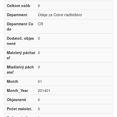
Celkom osôb
0
Department
Údaje za Colné riaditeľstvo
Department Co
CR
de
Dodatoč. objas
0
nené
Maloletý páchat
0
eľ
Mladistvý pách
0
ateľ
Month
01
Month_Year
201401
Objasnené
0
Počet malolet.
0