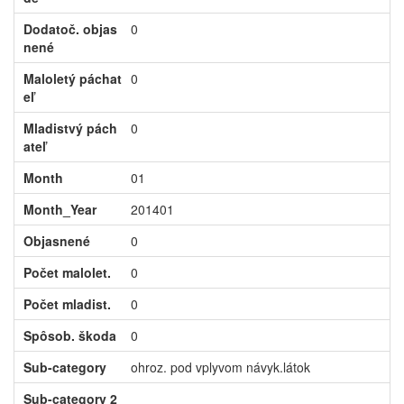
Dodatoč. objas
0
nené
Maloletý páchat
0
eľ
Mladistvý pách
0
ateľ
Month
01
Month_Year
201401
Objasnené
0
Počet malolet.
0
Počet mladist.
0
Spôsob. škoda
0
Sub-category
ohroz. pod vplyvom návyk.látok
Sub-category 2