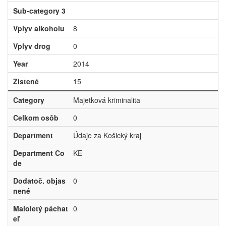
Sub-category 3
Vplyv alkoholu
8
Vplyv drog
0
Year
2014
Zistené
15
Category
Majetková kriminalita
Celkom osôb
0
Department
Údaje za Košický kraj
Department Co
KE
de
Dodatoč. objas
0
nené
Maloletý páchat
0
eľ