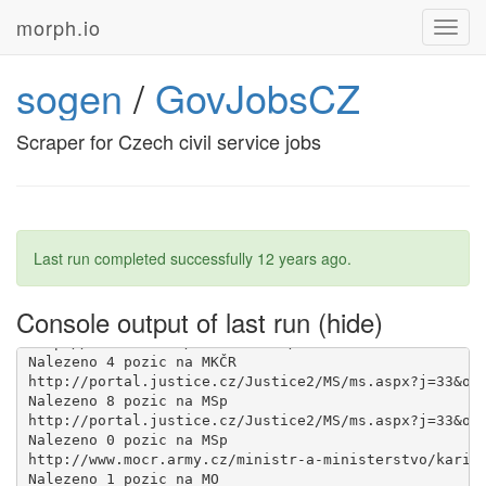
morph.io
Toggl
navig
Nalezeno 4 pozic na MPSV

http://www.vlada.cz/scripts/detail.php?pgid=445
sogen
/
GovJobsCZ
Scraper for Czech civil service jobs
Last run completed successfully
12 years ago
.
Console output of last run