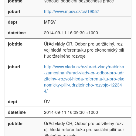
jobtitle
Vedoucí oddělení bezpečnosti práce
joburl
http://www.mpsv.cz/cs/19057
dept
MPSV
datetime
2014-09-11 16:09:30 +1000
jobtitle
ÚřAd vlády ČR, Odbor pro udržitelný, roz
voj hledá referenta/ku pro ekonomický pilí
ř udržitelného rozvoje
joburl
http://www.vlada.cz/cz/urad-vlady/nabidka
-zamestnani/urad-vlady-cr--odbor-pro-udr
zitelny--rozvoj-hleda-referenta-ku-pro-eko
nomicky-pilir-udrzitelneho-rozvoje-12234
4/
dept
ÚV
datetime
2014-09-11 16:09:30 +1000
jobtitle
ÚřAd vlády ČR, Odbor pro udržitelný rozv
oj, hledá referenta/ku pro sociální pilíř udr
žitelného rozvoje