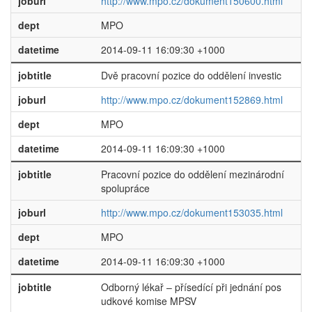
joburl
http://www.mpo.cz/dokument150600.html
dept
MPO
datetime
2014-09-11 16:09:30 +1000
jobtitle
Dvě pracovní pozice do oddělení investic
joburl
http://www.mpo.cz/dokument152869.html
dept
MPO
datetime
2014-09-11 16:09:30 +1000
jobtitle
Pracovní pozice do oddělení mezinárodní
spolupráce
joburl
http://www.mpo.cz/dokument153035.html
dept
MPO
datetime
2014-09-11 16:09:30 +1000
jobtitle
Odborný lékař – přísedící při jednání pos
udkové komise MPSV