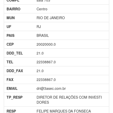
COMPL
sala 703
BAIRRO
Centro
MUN
RIO DE JANEIRO
UF
RJ
PAIS
BRASIL
CEP
20020000.0
DDD_TEL
21.0
TEL
22338867.0
DDD_FAX
21.0
FAX
22338867.0
EMAIL
dri@3asec.com.br
TP_RESP
DIRETOR DE RELAÇÕES COM INVESTI
DORES
RESP
FELIPE MARQUES DA FONSECA