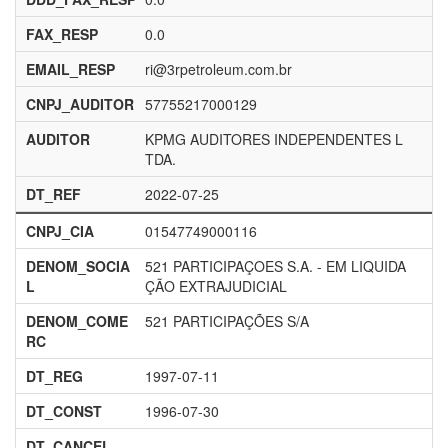
FAX_RESP
0.0
EMAIL_RESP
ri@3rpetroleum.com.br
CNPJ_AUDITOR
57755217000129
AUDITOR
KPMG AUDITORES INDEPENDENTES L
TDA.
DT_REF
2022-07-25
CNPJ_CIA
01547749000116
DENOM_SOCIA
521 PARTICIPAÇOES S.A. - EM LIQUIDA
L
ÇÃO EXTRAJUDICIAL
DENOM_COME
521 PARTICIPAÇÕES S/A
RC
DT_REG
1997-07-11
DT_CONST
1996-07-30
DT_CANCEL