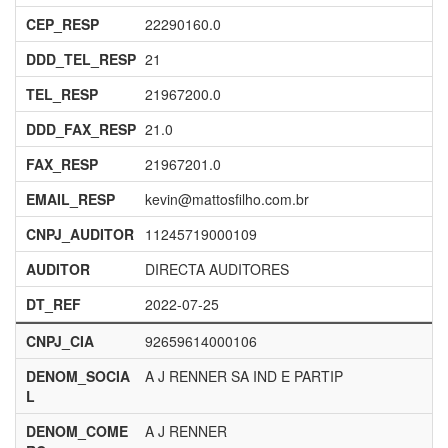
CEP_RESP
22290160.0
DDD_TEL_RESP
21
TEL_RESP
21967200.0
DDD_FAX_RESP
21.0
FAX_RESP
21967201.0
EMAIL_RESP
kevin@mattosfilho.com.br
CNPJ_AUDITOR
11245719000109
AUDITOR
DIRECTA AUDITORES
DT_REF
2022-07-25
CNPJ_CIA
92659614000106
DENOM_SOCIA
A J RENNER SA IND E PARTIP
L
DENOM_COME
A J RENNER