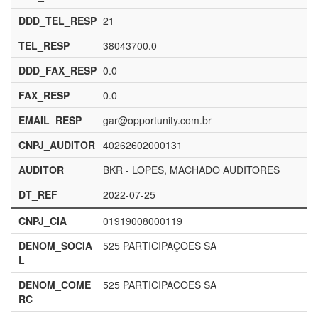
DDD_TEL_RESP
21
TEL_RESP
38043700.0
DDD_FAX_RESP
0.0
FAX_RESP
0.0
EMAIL_RESP
gar@opportunity.com.br
CNPJ_AUDITOR
40262602000131
AUDITOR
BKR - LOPES, MACHADO AUDITORES
DT_REF
2022-07-25
CNPJ_CIA
01919008000119
DENOM_SOCIA
525 PARTICIPAÇOES SA
L
DENOM_COME
525 PARTICIPACOES SA
RC