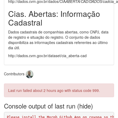
http://dados.cvm.gov.br/dados/CIA
ABERTA/CAD/DADOS/cad
cia_a
Cias. Abertas: Informação
Cadastral
Dados cadastrais de companhias abertas, como CNPJ, data
de registro e situação do registro. O conjunto de dados
disponibiliza as informações cadastrais referentes ao último
dia útil.
http://dados.cvm.gov.br/dataset/cia_aberta-cad
Contributors
Last run failed
about 2 hours ago
with status code 999.
Console output of last run
Please install the Morph Github App on royopa so tha