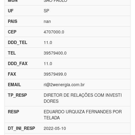
MUN
SÃO PAULO
UF
SP
PAIS
nan
CEP
4707000.0
DDD_TEL
11.0
TEL
39579400.0
DDD_FAX
11.0
FAX
39579499.0
EMAIL
ri@2wenergia.com.br
TP_RESP
DIRETOR DE RELAÇÕES COM INVESTI
DORES
RESP
EDUARDO URQUIZA FERNANDES POR
TELADA
DT_INI_RESP
2022-05-10