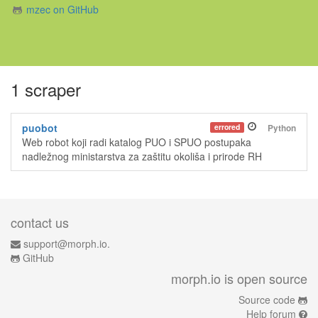
mzec on GitHub
1 scraper
puobot
errored
Python
Web robot koji radi katalog PUO i SPUO postupaka
nadležnog ministarstva za zaštitu okoliša i prirode RH
contact us
support@morph.io.
GitHub
morph.io is open source
Source code
Help forum