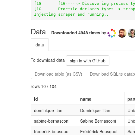
Data
Downloaded 4948 times
by
data
To download data
sign in with GitHub
Download table (as CSV)
Download SQLite datab
rows 10 / 104
id
name
par
dominique-tian
Dominique Tian
Uni
sabine-bernasconi
Sabine Bernasconi
Uni
frederick-bousquet
Frédérick Bousquet
San