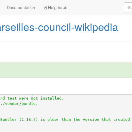
Sea
Documentation
Help forum
rseilles-council-wikipedia
tps://github.com/openaustralia/scraperwiki-ruby.git
//github.com/everypolitician/scraped.git
 (at master@415f6
ndencies, 18 gems now installed.

nd test were not installed.
