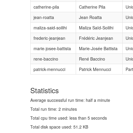
catherine-pila
Catherine Pila
Uni
jean-roatta
Jean Roatta
Uni
maliza-said-soilihi
Maliza Saïd-Soilihi
Uni
frederic-jeanjean
Frédéric Jeanjean
Uni
marie-josee-battista
Marie-Josée Battista
Uni
rene-baccino
René Baccino
Uni
patrick-mennucci
Patrick Mennucci
Part
Statistics
Average successful run time: half a minute
Total run time: 2 minutes
Total cpu time used: less than 5 seconds
Total disk space used: 51.2 KB