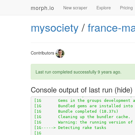
morph.io
New scraper
Explore
Pricing
mysociety
/
france-ma
Contributors
Last run completed successfully
9 years ago
.
[1G       Using scraperwiki 3.0.1 from 
ht
Console output of last run
[1G       Using scraped 0.4.0 from 
https:
[1G       Bundle complete! 10 Gemfile depe
[1G       Gems in the groups development a
[1G       Bundle completed (18.37s)
