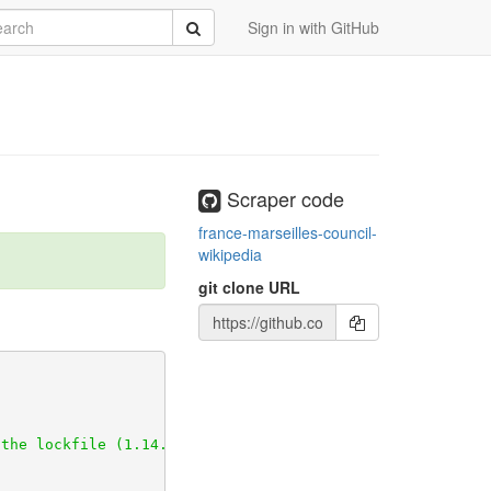
rch
Submit
Sign in with GitHub
Scraper code
france-marseilles-council-
wikipedia
git clone URL
81)
