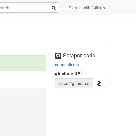
rch
Submit
Sign in with GitHub
Scraper code
connecticum
git clone URL