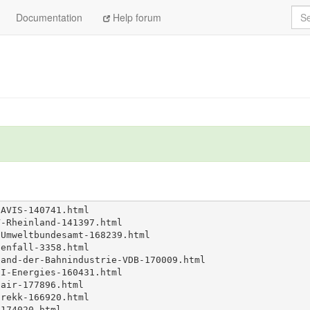
Sea
EN-PRINCIPLES-168645.html
Documentation
Help forum
rthouse-Media-169937.html
rkassen-Rating-und-Risikosysteme-173225.html
u-Experts-165538.html
m
dler-Pankow-141429.html
r-Cooperation-145964.html
ria-Mummert-5027.html
ree-173069.html
LL-124906.html
ABAG-172766.html
ATO-139731.html
dentische-Darlehnskasse-142102.html
ystems-Multimedia-Solutions-165696.html
tschl-164863.html
l-Collect-146427.html
AL-895.html
NAVIS-140741.html
V-Rheinland-141397.html
-Umweltbundesamt-168239.html
tenfall-3358.html
band-der-Bahnindustrie-VDB-170009.html
CI-Energies-160431.html
fair-177896.html
trekk-166920.html
-174020.html