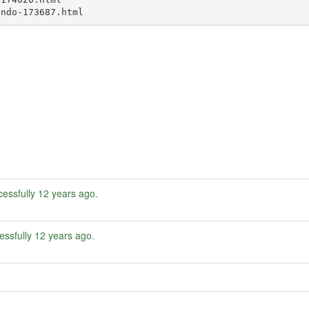
ando-173687.html
essfully
12 years ago
.
essfully
12 years ago
.