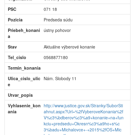
PSC
071 18
Pozicia
Predseda súdu
Priebeh_konani
ústny pohovor
a
Stav
Aktuálne výberové konanie
Tel_cislo
0568877180
Termin_konania
Ulica_cislo_ulic
Nám. Slobody 11
e
Utvar_popis
Vyhlasenie_kon
http://www.justice.gov.sk/Stranky/SuborSti
ania
ahnut.aspx?Url=%2fVyberoveKonania%2f
V%c3%bdberov%c3%a9+konanie+na+fun
kciu+predsedu+Okresn%c3%a9ho+s%c
3%badu+Michalovce+-+2015%2fOS+Mic