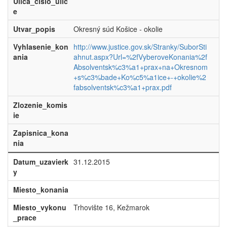
Ulica_cislo_ulic
e
Utvar_popis
Okresný súd Košice - okolie
Vyhlasenie_kon
http://www.justice.gov.sk/Stranky/SuborSti
ania
ahnut.aspx?Url=%2fVyberoveKonania%2f
Absolventsk%c3%a1+prax+na+Okresnom
+s%c3%bade+Ko%c5%a1ice+-+okolie%2
fabsolventsk%c3%a1+prax.pdf
Zlozenie_komis
ie
Zapisnica_kona
nia
Datum_uzavierk
31.12.2015
y
Miesto_konania
Miesto_vykonu
Trhovište 16, Kežmarok
_prace