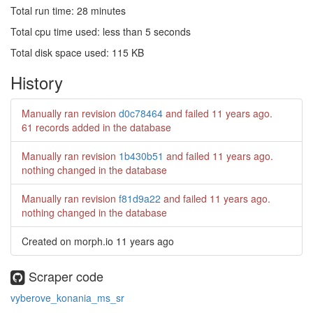
Total run time: 28 minutes
Total cpu time used: less than 5 seconds
Total disk space used: 115 KB
History
Manually ran revision
d0c78464
and failed
11 years ago
.
61 records added in the database
Manually ran revision
1b430b51
and failed
11 years ago
.
nothing changed in the database
Manually ran revision
f81d9a22
and failed
11 years ago
.
nothing changed in the database
Created on morph.io
11 years ago
Scraper code
vyberove_konania_ms_sr