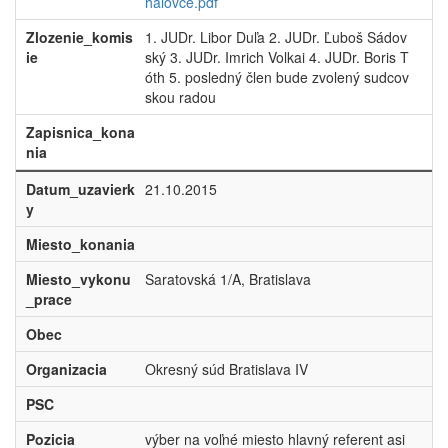
halovce.pdf
Zlozenie_komis
1. JUDr. Libor Duľa 2. JUDr. Ľuboš Sádov
ie
ský 3. JUDr. Imrich Volkai 4. JUDr. Boris T
óth 5. posledný člen bude zvolený sudcov
skou radou
Zapisnica_kona
nia
Datum_uzavierk
21.10.2015
y
Miesto_konania
Miesto_vykonu
Saratovská 1/A, Bratislava
_prace
Obec
Organizacia
Okresný súd Bratislava IV
PSC
Pozicia
výber na voľné miesto hlavný referent asi