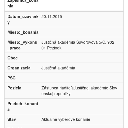
Zapisnica_kona
nia
Datum_uzavierk
20.11.2015
y
Miesto_konania
Miesto_vykonu
Justičná akadémia Suvorovova 5/C, 902
_prace
01 Pezinok
Obec
Organizacia
Justičná akadémia
PSC
Pozicia
Zástupca riaditeľaJustičnej akadémie Slov
enskej republiky
Priebeh_konani
a
Stav
Aktuálne výberové konanie