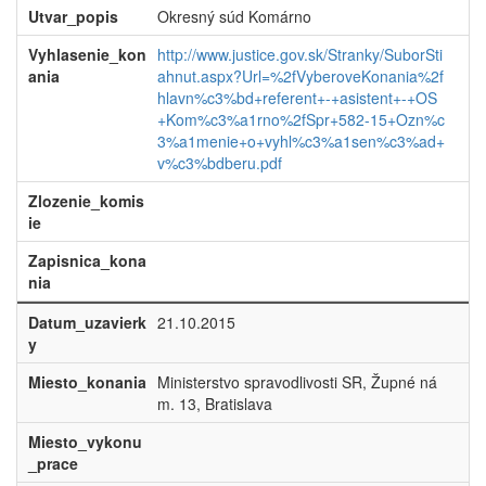
Utvar_popis
Okresný súd Komárno
Vyhlasenie_kon
http://www.justice.gov.sk/Stranky/SuborSti
ania
ahnut.aspx?Url=%2fVyberoveKonania%2f
hlavn%c3%bd+referent+-+asistent+-+OS
+Kom%c3%a1rno%2fSpr+582-15+Ozn%c
3%a1menie+o+vyhl%c3%a1sen%c3%ad+
v%c3%bdberu.pdf
Zlozenie_komis
ie
Zapisnica_kona
nia
Datum_uzavierk
21.10.2015
y
Miesto_konania
Ministerstvo spravodlivosti SR, Župné ná
m. 13, Bratislava
Miesto_vykonu
_prace