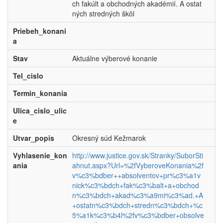
ch fakúlt a obchodných akadémií. A ostat
ných stredných škôl
Priebeh_konani
a
Stav
Aktuálne výberové konanie
Tel_cislo
Termin_konania
Ulica_cislo_ulic
e
Utvar_popis
Okresný súd Kežmarok
Vyhlasenie_kon
http://www.justice.gov.sk/Stranky/SuborSti
ania
ahnut.aspx?Url=%2fVyberoveKonania%2f
v%c3%bdber++absolventov+pr%c3%a1v
nick%c3%bdch+fak%c3%balt+a+obchod
n%c3%bdch+akad%c3%a9mi%c3%ad.+A
+ostatn%c3%bdch+stredn%c3%bdch+%c
5%a1k%c3%b4l%2fv%c3%bdber+obsolve