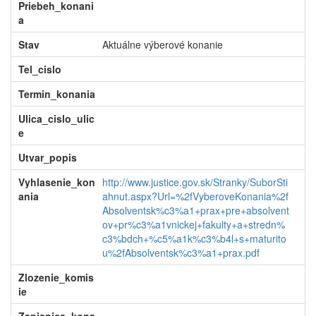
Priebeh_konani
a
Stav
Aktuálne výberové konanie
Tel_cislo
Termin_konania
Ulica_cislo_ulic
e
Utvar_popis
Vyhlasenie_kon
http://www.justice.gov.sk/Stranky/SuborSti
ania
ahnut.aspx?Url=%2fVyberoveKonania%2f
Absolventsk%c3%a1+prax+pre+absolvent
ov+pr%c3%a1vnickej+fakulty+a+stredn%
c3%bdch+%c5%a1k%c3%b4l+s+maturito
u%2fAbsolventsk%c3%a1+prax.pdf
Zlozenie_komis
ie