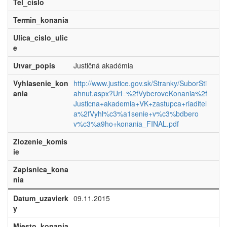
Tel_cislo
Termin_konania
Ulica_cislo_ulic
e
Utvar_popis
Justičná akadémia
Vyhlasenie_kon
http://www.justice.gov.sk/Stranky/SuborSti
ania
ahnut.aspx?Url=%2fVyberoveKonania%2f
Justicna+akademia+VK+zastupca+riaditel
a%2fVyhl%c3%a1senie+v%c3%bdbero
v%c3%a9ho+konania_FINAL.pdf
Zlozenie_komis
ie
Zapisnica_kona
nia
Datum_uzavierk
09.11.2015
y
Miesto_konania