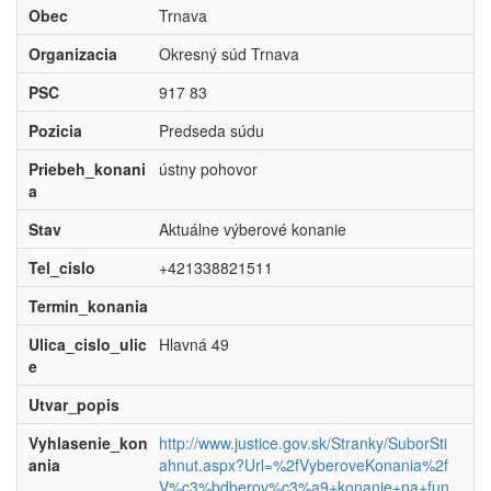
Obec
Trnava
Organizacia
Okresný súd Trnava
PSC
917 83
Pozicia
Predseda súdu
Priebeh_konani
ústny pohovor
a
Stav
Aktuálne výberové konanie
Tel_cislo
+421338821511
Termin_konania
Ulica_cislo_ulic
Hlavná 49
e
Utvar_popis
Vyhlasenie_kon
http://www.justice.gov.sk/Stranky/SuborSti
ania
ahnut.aspx?Url=%2fVyberoveKonania%2f
V%c3%bdberov%c3%a9+konanie+na+fun