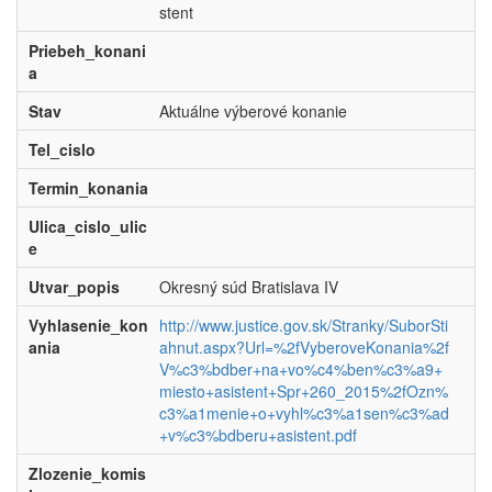
stent
Priebeh_konani
a
Stav
Aktuálne výberové konanie
Tel_cislo
Termin_konania
Ulica_cislo_ulic
e
Utvar_popis
Okresný súd Bratislava IV
Vyhlasenie_kon
http://www.justice.gov.sk/Stranky/SuborSti
ania
ahnut.aspx?Url=%2fVyberoveKonania%2f
V%c3%bdber+na+vo%c4%ben%c3%a9+
miesto+asistent+Spr+260_2015%2fOzn%
c3%a1menie+o+vyhl%c3%a1sen%c3%ad
+v%c3%bdberu+asistent.pdf
Zlozenie_komis