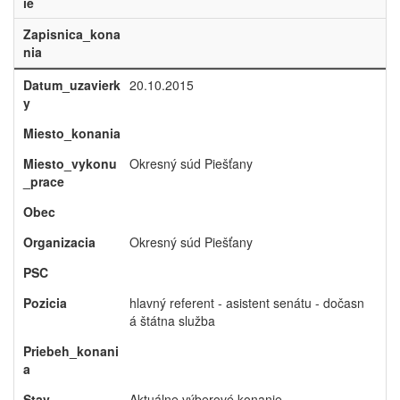
ie
Zapisnica_kona
nia
Datum_uzavierk
20.10.2015
y
Miesto_konania
Miesto_vykonu
Okresný súd Piešťany
_prace
Obec
Organizacia
Okresný súd Piešťany
PSC
Pozicia
hlavný referent - asistent senátu - dočasn
á štátna služba
Priebeh_konani
a
Stav
Aktuálne výberové konanie