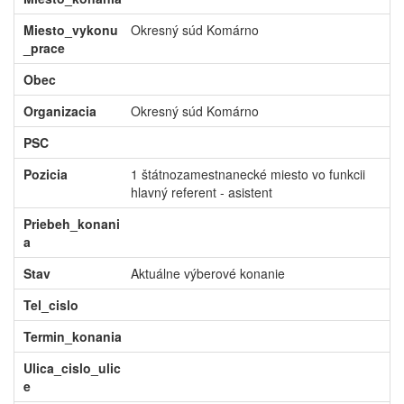
Miesto_vykonu
Okresný súd Komárno
_prace
Obec
Organizacia
Okresný súd Komárno
PSC
Pozicia
1 štátnozamestnanecké miesto vo funkcii
hlavný referent - asistent
Priebeh_konani
a
Stav
Aktuálne výberové konanie
Tel_cislo
Termin_konania
Ulica_cislo_ulic
e