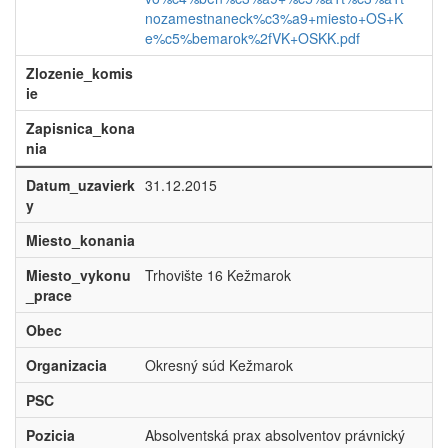
nozamestnaneck%c3%a9+miesto+OS+K
e%c5%bemarok%2fVK+OSKK.pdf
Zlozenie_komis
ie
Zapisnica_kona
nia
Datum_uzavierk
31.12.2015
y
Miesto_konania
Miesto_vykonu
Trhovište 16 Kežmarok
_prace
Obec
Organizacia
Okresný súd Kežmarok
PSC
Pozicia
Absolventská prax absolventov právnický