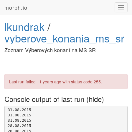
morph.io
Toggl
navig
lkundrak
/
vyberove_konania_ms_sr
Zoznam Výberových konaní na MS SR
Last run failed
11 years ago
with status code 255.
Console output of last run