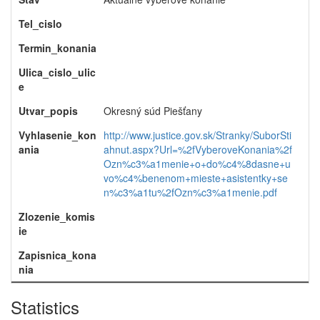
Tel_cislo
Termin_konania
Ulica_cislo_ulic
e
Utvar_popis
Okresný súd Piešťany
Vyhlasenie_kon
http://www.justice.gov.sk/Stranky/SuborSti
ania
ahnut.aspx?Url=%2fVyberoveKonania%2f
Ozn%c3%a1menie+o+do%c4%8dasne+u
vo%c4%benenom+mieste+asistentky+se
n%c3%a1tu%2fOzn%c3%a1menie.pdf
Zlozenie_komis
ie
Zapisnica_kona
nia
Statistics