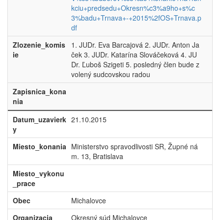
kciu+predsedu+Okresn%c3%a9ho+s%c
3%badu+Trnava+-+2015%2fOS+Trnava.p
df
Zlozenie_komis
1. JUDr. Eva Barcajová 2. JUDr. Anton Ja
ie
ček 3. JUDr. Katarína Slováčeková 4. JU
Dr. Ľuboš Szigeti 5. posledný člen bude z
volený sudcovskou radou
Zapisnica_kona
nia
Datum_uzavierk
21.10.2015
y
Miesto_konania
Ministerstvo spravodlivosti SR, Župné ná
m. 13, Bratislava
Miesto_vykonu
_prace
Obec
Michalovce
Organizacia
Okresný súd Michalovce