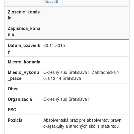
ntov.pdf
Zlozenie_komis
ie
Zapisnica_kona
nia
Datum_uzavierk
30.11.2015
y
Miesto_konania
Miesto_vykonu
Okresný súd Bratislava I, Záhradnícka 1
_prace
0, 812 44 Bratislava
Obec
Organizacia
Okresný súd Bratislava I
PSC
Pozicia
Absolventská prax pre absolventov právni
ckej fakulty a stredných skôl s maturitou