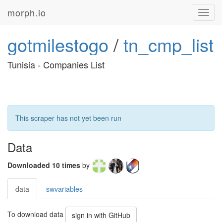
morph.io
Toggl
navig
gotmilestogo
/
tn_cmp_list
Tunisia - Companies List
This scraper has not yet been run
Data
Downloaded 10 times
by
data
swvariables
To download data
sign in with GitHub