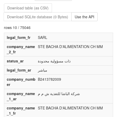
Download table (as CSV)
Download SQLite database (0 Bytes)
Use the API
rows 10 / 75046
legal_form_fr
SARL
company_name
STE BACHA D'ALIMENTATION CH MM
_2_fr
status_ar
ذات مسؤولية محدودة
legal_form_ar
مباشر
company_numb
B2413782009
er
company_name
شركة الباشا للتغذية ش م م
_1_ar
company_name
STE BACHA D'ALIMENTATION CH MM
_1_fr