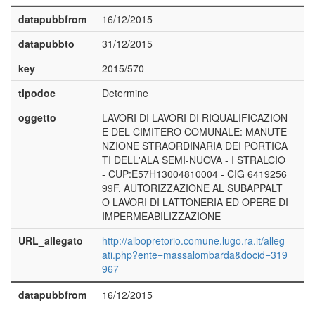
datapubbfrom
16/12/2015
datapubbto
31/12/2015
key
2015/570
tipodoc
Determine
oggetto
LAVORI DI LAVORI DI RIQUALIFICAZION
E DEL CIMITERO COMUNALE: MANUTE
NZIONE STRAORDINARIA DEI PORTICA
TI DELL'ALA SEMI-NUOVA - I STRALCIO
- CUP:E57H13004810004 - CIG 6419256
99F. AUTORIZZAZIONE AL SUBAPPALT
O LAVORI DI LATTONERIA ED OPERE DI
IMPERMEABILIZZAZIONE
URL_allegato
http://albopretorio.comune.lugo.ra.it/alleg
ati.php?ente=massalombarda&docid=319
967
datapubbfrom
16/12/2015