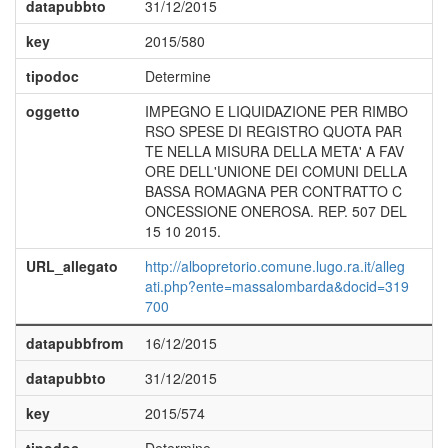
datapubbto
31/12/2015
key
2015/580
tipodoc
Determine
oggetto
IMPEGNO E LIQUIDAZIONE PER RIMBO
RSO SPESE DI REGISTRO QUOTA PAR
TE NELLA MISURA DELLA META' A FAV
ORE DELL'UNIONE DEI COMUNI DELLA
BASSA ROMAGNA PER CONTRATTO C
ONCESSIONE ONEROSA. REP. 507 DEL
15 10 2015.
URL_allegato
http://albopretorio.comune.lugo.ra.it/alleg
ati.php?ente=massalombarda&docid=319
700
datapubbfrom
16/12/2015
datapubbto
31/12/2015
key
2015/574