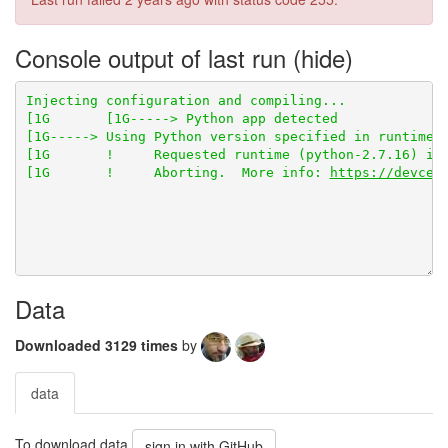
Console output of last run
[1G       !     Requested runtime (python-2.7.16) is 
[1G       !     Aborting.  More info: 
https://devcen
Data
Downloaded 3129 times
by
data
To download data
sign in with GitHub