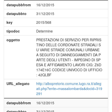
datapubbfrom
16/12/2015
datapubbto
31/12/2015
key
2015/568
tipodoc
Determine
oggetto
PRESTAZIONI DI SERVIZIO PER RIPRIS
TINO DELLE CORDONATE STRADALI S
U VARIE STRADE COMUNALI URBANE
A SEGUITO DI DANNEGGIAMENTI DA P
ARTE DEGLI UTENTI - IMPEGNO DI SP
ESA E AFFIDAMENTO LAVORI CIG: Z6D
174E16C CODICE UNIVOCO DI UFFICIO
: 42QLBF
URL_allegato
http://albopretorio.comune.lugo.ra.it/alleg
ati.php?ente=massalombarda&docid=319
291
datapubbfrom
16/12/2015
datapubbto
31/12/2015