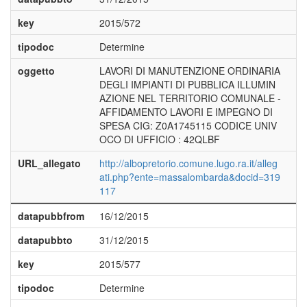
key
2015/572
tipodoc
Determine
oggetto
LAVORI DI MANUTENZIONE ORDINARIA
DEGLI IMPIANTI DI PUBBLICA ILLUMIN
AZIONE NEL TERRITORIO COMUNALE -
AFFIDAMENTO LAVORI E IMPEGNO DI
SPESA CIG: Z0A1745115 CODICE UNIV
OCO DI UFFICIO : 42QLBF
URL_allegato
http://albopretorio.comune.lugo.ra.it/alleg
ati.php?ente=massalombarda&docid=319
117
datapubbfrom
16/12/2015
datapubbto
31/12/2015
key
2015/577
tipodoc
Determine