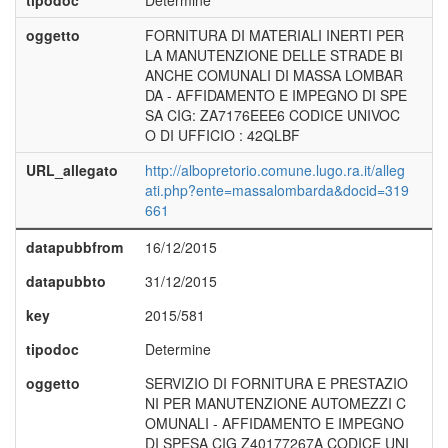
tipodoc
Determine
oggetto
FORNITURA DI MATERIALI INERTI PER
LA MANUTENZIONE DELLE STRADE BI
ANCHE COMUNALI DI MASSA LOMBAR
DA - AFFIDAMENTO E IMPEGNO DI SPE
SA CIG: ZA7176EEE6 CODICE UNIVOC
O DI UFFICIO : 42QLBF
URL_allegato
http://albopretorio.comune.lugo.ra.it/alleg
ati.php?ente=massalombarda&docid=319
661
datapubbfrom
16/12/2015
datapubbto
31/12/2015
key
2015/581
tipodoc
Determine
oggetto
SERVIZIO DI FORNITURA E PRESTAZIO
NI PER MANUTENZIONE AUTOMEZZI C
OMUNALI - AFFIDAMENTO E IMPEGNO
DI SPESA CIG Z40177267A CODICE UNI