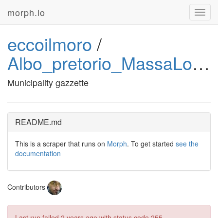
morph.io
Toggl
navig
eccoilmoro
/
Albo_pretorio_MassaLombarda
Municipality gazzette
README.md
This is a scraper that runs on
Morph
. To get started
see the
documentation
Contributors
Last run failed
2 years ago
with status code 255.