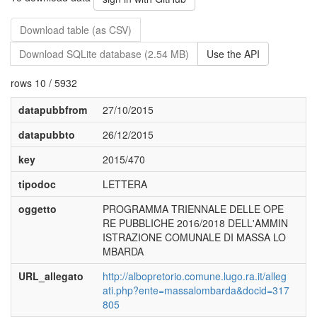
Download table (as CSV)
Download SQLite database (2.54 MB)
Use the API
rows 10 / 5932
datapubbfrom
27/10/2015
datapubbto
26/12/2015
key
2015/470
tipodoc
LETTERA
oggetto
PROGRAMMA TRIENNALE DELLE OPE
RE PUBBLICHE 2016/2018 DELL'AMMIN
ISTRAZIONE COMUNALE DI MASSA LO
MBARDA
URL_allegato
http://albopretorio.comune.lugo.ra.it/alleg
ati.php?ente=massalombarda&docid=317
805