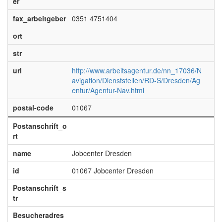
er
fax_arbeitgeber
0351 4751404
ort
str
url
http://www.arbeitsagentur.de/nn_17036/N
avigation/Dienststellen/RD-S/Dresden/Ag
entur/Agentur-Nav.html
postal-code
01067
Postanschrift_o
rt
name
Jobcenter Dresden
id
01067 Jobcenter Dresden
Postanschrift_s
tr
Besucheradres