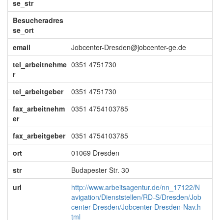
se_str
Besucheradres
se_ort
email
Jobcenter-Dresden@jobcenter-ge.de
tel_arbeitnehme
0351 4751730
r
tel_arbeitgeber
0351 4751730
fax_arbeitnehm
0351 4754103785
er
fax_arbeitgeber
0351 4754103785
ort
01069 Dresden
str
Budapester Str. 30
url
http://www.arbeitsagentur.de/nn_17122/N
avigation/Dienststellen/RD-S/Dresden/Job
center-Dresden/Jobcenter-Dresden-Nav.h
tml