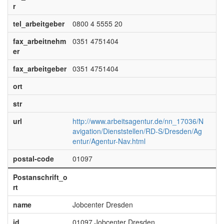
r
tel_arbeitgeber
0800 4 5555 20
fax_arbeitnehm
0351 4751404
er
fax_arbeitgeber
0351 4751404
ort
str
url
http://www.arbeitsagentur.de/nn_17036/N
avigation/Dienststellen/RD-S/Dresden/Ag
entur/Agentur-Nav.html
postal-code
01097
Postanschrift_o
rt
name
Jobcenter Dresden
id
01097 Jobcenter Dresden