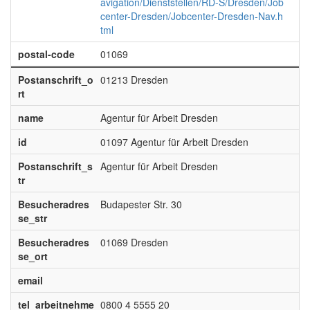
avigation/Dienststellen/RD-S/Dresden/Job
center-Dresden/Jobcenter-Dresden-Nav.h
tml
postal-code
01069
Postanschrift_o
01213 Dresden
rt
name
Agentur für Arbeit Dresden
id
01097 Agentur für Arbeit Dresden
Postanschrift_s
Agentur für Arbeit Dresden
tr
Besucheradres
Budapester Str. 30
se_str
Besucheradres
01069 Dresden
se_ort
email
tel_arbeitnehme
0800 4 5555 20