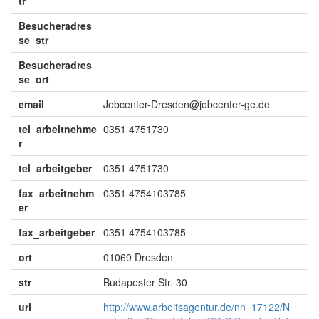
tr
Besucheradres
se_str
Besucheradres
se_ort
email
Jobcenter-Dresden@jobcenter-ge.de
tel_arbeitnehme
0351 4751730
r
tel_arbeitgeber
0351 4751730
fax_arbeitnehm
0351 4754103785
er
fax_arbeitgeber
0351 4754103785
ort
01069 Dresden
str
Budapester Str. 30
url
http://www.arbeitsagentur.de/nn_17122/N