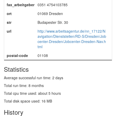
fax_arbeitgeber
0351 4754103785
ort
01069 Dresden
str
Budapester Str. 30
url
http://www.arbeitsagentur.de/nn_17122/N
avigation/Dienststellen/RD-S/Dresden/Job
center-Dresden/Jobcenter-Dresden-Nav.h
tml
postal-code
01108
Statistics
Average successful run time: 2 days
Total run time: 8 months
Total cpu time used: about 5 hours
Total disk space used: 16 MB
History