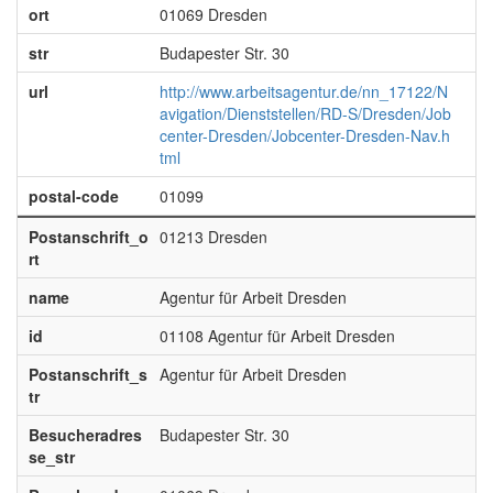
ort
01069 Dresden
str
Budapester Str. 30
url
http://www.arbeitsagentur.de/nn_17122/N
avigation/Dienststellen/RD-S/Dresden/Job
center-Dresden/Jobcenter-Dresden-Nav.h
tml
postal-code
01099
Postanschrift_o
01213 Dresden
rt
name
Agentur für Arbeit Dresden
id
01108 Agentur für Arbeit Dresden
Postanschrift_s
Agentur für Arbeit Dresden
tr
Besucheradres
Budapester Str. 30
se_str