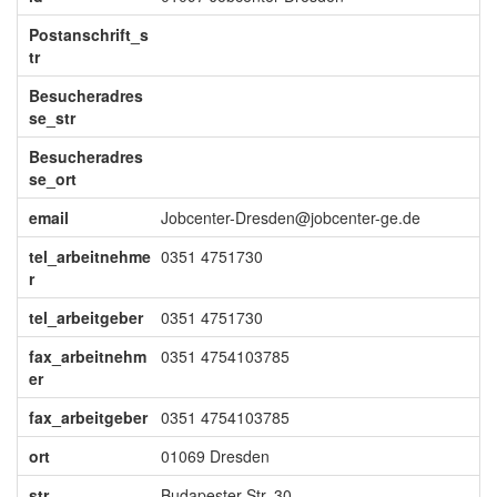
Postanschrift_s
tr
Besucheradres
se_str
Besucheradres
se_ort
email
Jobcenter-Dresden@jobcenter-ge.de
tel_arbeitnehme
0351 4751730
r
tel_arbeitgeber
0351 4751730
fax_arbeitnehm
0351 4754103785
er
fax_arbeitgeber
0351 4754103785
ort
01069 Dresden
str
Budapester Str. 30