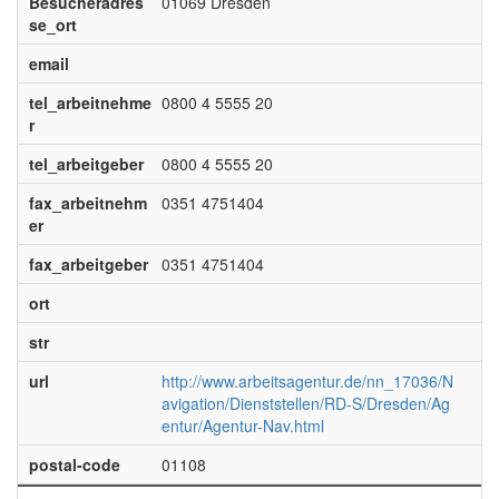
Besucheradres
01069 Dresden
se_ort
email
tel_arbeitnehme
0800 4 5555 20
r
tel_arbeitgeber
0800 4 5555 20
fax_arbeitnehm
0351 4751404
er
fax_arbeitgeber
0351 4751404
ort
str
url
http://www.arbeitsagentur.de/nn_17036/N
avigation/Dienststellen/RD-S/Dresden/Ag
entur/Agentur-Nav.html
postal-code
01108