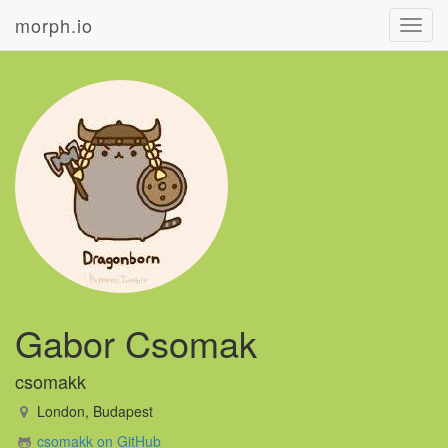
morph.io
Toggl
navig
Gabor Csomak
csomakk
London, Budapest
csomakk on GitHub